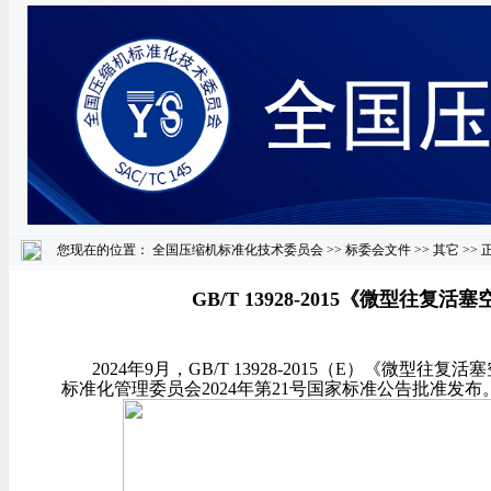
您现在的位置：
全国压缩机标准化技术委员会
>>
标委会文件
>>
其它
>> 
GB/T 13928-2015《微型往
2024
年
9
月，
GB/T 13928-2015
（
E
）《微型往复活塞
标准化管理委员会
2024
年第
21
号国家标准公告批准发布